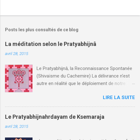
Posts les plus consultés de ce blog
La méditation selon le Pratyabhijnâ
avril 28, 2015
Le Pratyabhijnâ, la Reconnaissance Spontanée
(Shivaïsme du Cachemire) La délivrance n'est
autre en réalité que le déploiement de notre
propre essence, celle-ci n'étant elle-même rien
LIRE LA SUITE
d'autre que la conscience de Soi.
Abhinavagupta, Tantraloka , (1.156).
Introduction Principes Pratiques spirituelles
Le Pratyabhijnahrdayam de Ksemaraja
Détails des pratiques fondamentales
avril 28, 2015
Références bibliographiques Le texte
Pratyabhijnahrdayam Introduction Origine Le