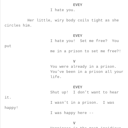
EVEY
I hate you.
Her little, wiry body coils tight as she
circles him.
EVEY
I hate you!
Set me free?
You
put
me in a prison to set me free?!
V
You were already in a prison.
You've been in a prison all your
life.
EVEY
Shut up!
I don't want to hear
it.
I wasn't in a prison.
I was
happy!
I was happy here --
V