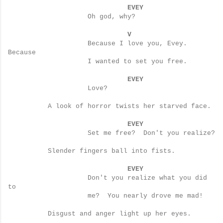
EVEY
Oh god, why?
V
Because I love you, Evey.
Because
I wanted to set you free.
EVEY
Love?
A look of horror twists her starved face.
EVEY
Set me free?
Don't you realize?
Slender fingers ball into fists.
EVEY
Don't you realize what you did
to
me?
You nearly drove me mad!
Disgust and anger light up her eyes.