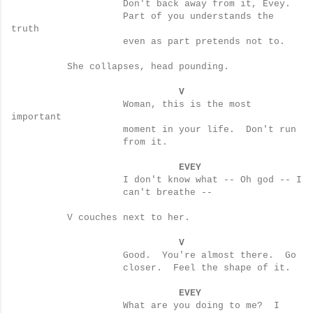
Don't back away from it, Evey.
Part of you understands the
truth
even as part pretends not to.
She collapses, head pounding.
V
Woman, this is the most
important
moment in your life.
Don't run
from it.
EVEY
I don't know what -- Oh god -- I
can't breathe --
V couches next to her.
V
Good.
You're almost there.
Go
closer.
Feel the shape of it.
EVEY
What are you doing to me?
I