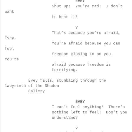
EVEY
Shut up!
You're mad!
I don't
want
to hear it!
V
That's because you're afraid,
Evey.
You're afraid because you can
feel
freedom closing in on you.
You're
afraid because freedom is
terrifying.
Evey falls, stumbling through the
labyrinth of the Shadow
Gallery.
EVEY
I can't feel anything!
There's
nothing left to feel!
Don't you
understand?
V