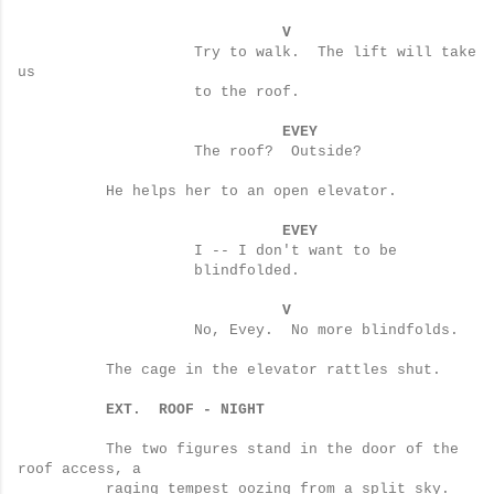
V
Try to walk.
The lift will take
us
to the roof.
EVEY
The roof?
Outside?
He helps her to an open elevator.
EVEY
I -- I don't want to be
blindfolded.
V
No, Evey.
No more blindfolds.
The cage in the elevator rattles shut.
EXT.
ROOF - NIGHT
The two figures stand in the door of the
roof access, a
raging tempest oozing from a split sky.