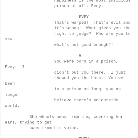
Happiness is the most insidious
prison of all, Evey.
EVEY
That's warped!
That's evil and
it's wrong!
What gives you the
right to judge?
Who are you to
say
what's not good enough?!
V
You were born in a prison,
Evey.
I
didn't put you there.
I just
showed you the bars.
You've
been
in a prison so long, you no
longer
believe there's an outside
world.
She wheels away from him, covering her
ears, trying to get
away from his voice.