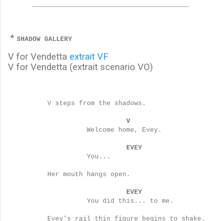
*
SHADOW GALLERY
V for Vendetta
extrait VF
V for Vendetta
(extrait scenario VO)
V steps from the shadows.
V
Welcome home, Evey.
EVEY
You...
Her mouth hangs open.
EVEY
You did this... to me.
Evey's rail thin figure begins to shake.