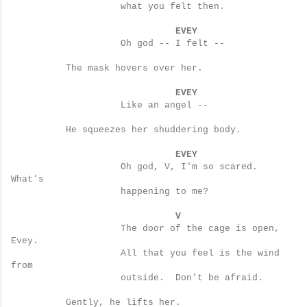
what you felt then.
EVEY
Oh god -- I felt --
The mask hovers over her.
EVEY
Like an angel --
He squeezes her shuddering body.
EVEY
Oh god, V, I'm so scared.
What's
happening to me?
V
The door of the cage is open,
Evey.
All that you feel is the wind
from
outside.
Don't be afraid.
Gently, he lifts her.